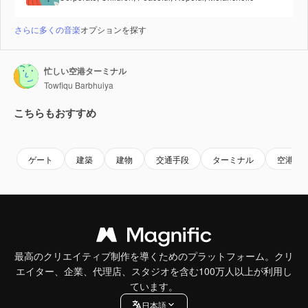
さらに多くの音楽
オプションを探す
忙しい空港ターミナル
Towfiqu Barbhuiya
こちらもおすすめ
Premium
Premium
Premium
Premium
ゲート
建築
建物
交通手段
ターミナル
空港
最高のクリエイティブ制作を導くためのプラットフォーム。クリ
エイター、企業、代理店、スタジオを含む100万人以上が利用し
ています。
日本語