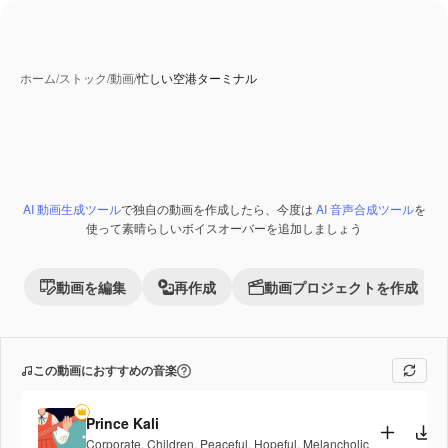
ホーム
/
ストック
/
動画
/
忙しい空港ターミナル
AI 動画生成ツール
で独自の動画を作成したら、今度は
AI 音声合成ツール
を
Premium
使って素晴らしいボイスオーバーを追加しましょう
動画を編集
再作成
動画プロジェクトを作成
この動画におすすめの音楽
Prince Kali
Corporate
,
Children
,
Peaceful
,
Hopeful
,
Melancholic