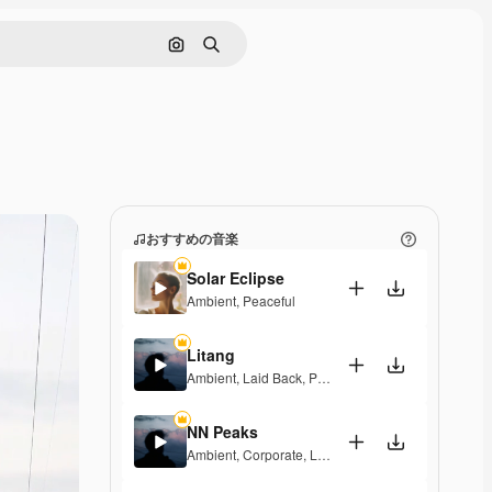
画像で検索
検索
おすすめの音楽
Solar Eclipse
Ambient
,
Peaceful
Litang
Ambient
,
Laid Back
,
Peaceful
,
Hopeful
NN Peaks
Ambient
,
Corporate
,
Laid Back
,
Peaceful
,
Hopeful