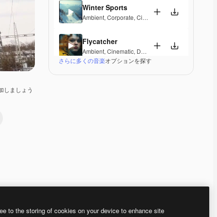
Winter Sports
Ambient
,
Corporate
,
Cinematic
,
Peaceful
,
Hopeful
,
Flycatcher
Ambient
,
Cinematic
,
Dramatic
,
Peaceful
さらに多くの音楽
オプションを探す
Vostoc
Ambient
,
Cinematic
,
Dramatic
,
Laid Back
,
Peaceful
加しましょう
Mirage Lounge
Lounge
,
Ambient
,
Laid Back
,
Peaceful
Valleys And Peaks
Ambient
,
Peaceful
,
Hopeful
,
Melancholic
,
Elegant
Radiant Peace
Electronic
,
Ambient
,
Happy
,
Peaceful
Premium
Premium
AIによって生成されました。
Premium
Premium
ee to the storing of cookies on your device to enhance site