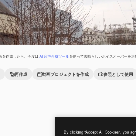
画を作成したら、今度は
AI 音声合成ツール
を使って素晴らしいボイスオーバーを追
再作成
動画プロジェクトを作成
参照として使用
Premium
Premium
By clicking “Accept All Cookies”, you agr