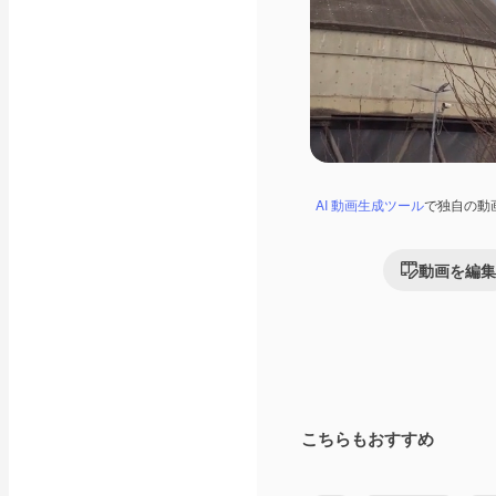
AI 動画生成ツール
で独自の動
動画を編集
こちらもおすすめ
Premium
Premium