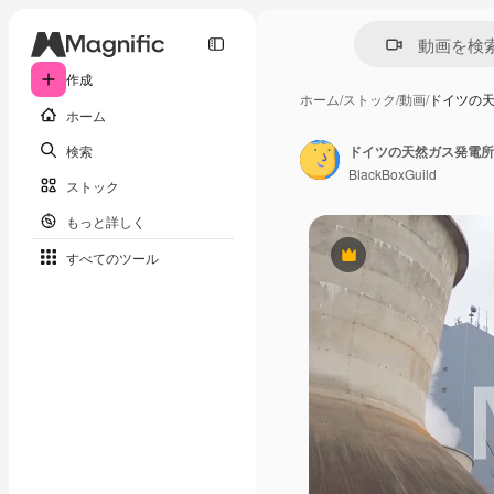
作成
ホーム
/
ストック
/
動画
/
ドイツの
ホーム
検索
ドイツの天然ガス発電所
BlackBoxGuild
ストック
もっと詳しく
すべてのツール
Premium