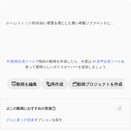
ホーム
/
ストック
/
動画
/
白い背景を背にした青い布製ソファベッドに…
AI 動画生成ツール
で独自の動画を作成したら、今度は
AI 音声合成ツール
を
Premium
使って素晴らしいボイスオーバーを追加しましょう
動画を編集
再作成
動画プロジェクトを作成
この動画におすすめの音楽
さらに多くの音楽
オプションを探す