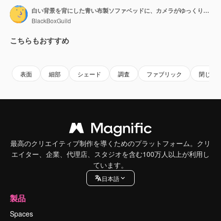
白い背景を背にした青い布製ソファベッドに、カメラがゆっくりとズームインする。
BlackBoxGuild
こちらもおすすめ
Premium
Premium
Premium
Premium
AIによっ
表面
細部
シェード
調査
ファブリック
閉じる
最高のクリエイティブ制作を導くためのプラットフォーム。クリ
エイター、企業、代理店、スタジオを含む100万人以上が利用し
ています。
日本語
製品
Spaces