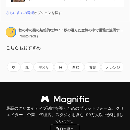
さらに多くの音楽
オプションを探す
秋の木の葉の魅惑的な舞い：秋の澄んだ空気の中で優雅に旋回する、鮮やかなカエデの葉の魅惑的な光景をご覧ください。
ProstoProfi )
こちらもおすすめ
Premium
Premium
AIによって生成されました。
Premium
Premium
AIによっ
空
風
平和な
秋
自然
背景
オレンジ
最高のクリエイティブ制作を導くためのプラットフォーム。クリ
エイター、企業、代理店、スタジオを含む100万人以上が利用し
ています。
日本語