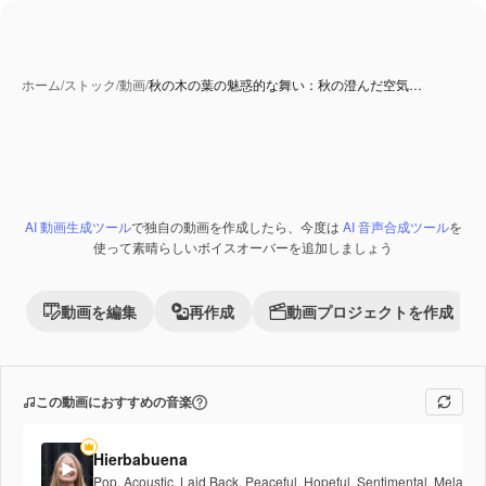
ホーム
/
ストック
/
動画
/
秋の木の葉の魅惑的な舞い：秋の澄んだ空気…
AI 生成コンテンツ
AI 動画生成ツール
で独自の動画を作成したら、今度は
AI 音声合成ツール
を
Premium
使って素晴らしいボイスオーバーを追加しましょう
動画を編集
再作成
動画プロジェクトを作成
この動画におすすめの音楽
Hierbabuena
Pop
,
Acoustic
,
Laid Back
,
Peaceful
,
Hopeful
,
Sentimental
,
Melancho