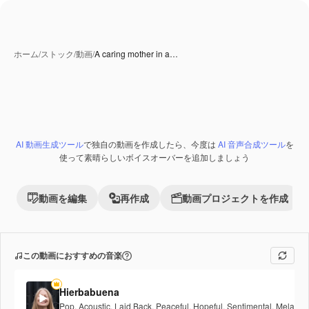
ホーム
/
ストック
/
動画
/
A caring mother in a…
AI 動画生成ツール
で独自の動画を作成したら、今度は
AI 音声合成ツール
を
Premium
使って素晴らしいボイスオーバーを追加しましょう
動画を編集
再作成
動画プロジェクトを作成
この動画におすすめの音楽
Hierbabuena
Pop
,
Acoustic
,
Laid Back
,
Peaceful
,
Hopeful
,
Sentimental
,
Melancho