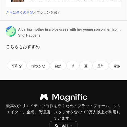
さらに多くの音楽
オプションを探す
A caring mother in a blue dress with her young son on her lap, gently holding his hands as they sit in the grass. His older brother, holding an apple, in the background near a basket of fruit
Shot Happens
こちらもおすすめ
Premium
Premium
Premium
Premium
平和な
穏やかな
自然
草
夏
屋外
家族
最高のクリエイティブ制作を導くためのプラットフォーム。クリ
エイター、企業、代理店、スタジオを含む100万人以上が利用し
ています。
日本語