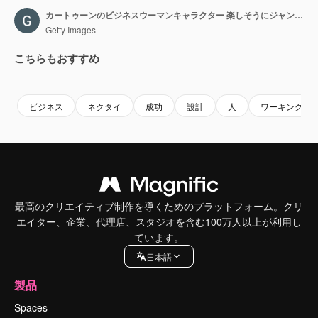
カートゥーンのビジネスウーマンキャラクター 楽しそうにジャンプするループアニメーション ルママット付き
Getty Images
こちらもおすすめ
Premium
Premium
Premium
Premium
ビジネス
ネクタイ
成功
設計
人
ワーキング
最高のクリエイティブ制作を導くためのプラットフォーム。クリ
エイター、企業、代理店、スタジオを含む100万人以上が利用し
ています。
日本語
製品
Spaces