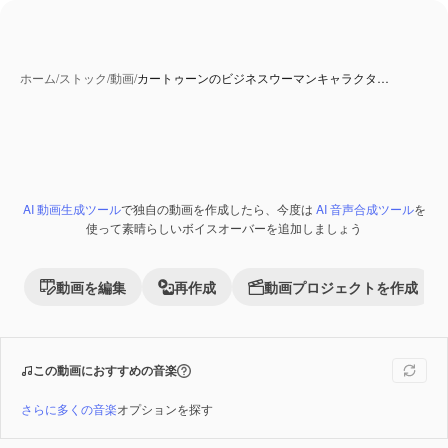
ホーム
/
ストック
/
動画
/
カートゥーンのビジネスウーマンキャラクタ…
AI 動画生成ツール
で独自の動画を作成したら、今度は
AI 音声合成ツール
を
Premium
使って素晴らしいボイスオーバーを追加しましょう
動画を編集
再作成
動画プロジェクトを作成
この動画におすすめの音楽
さらに多くの音楽
オプションを探す