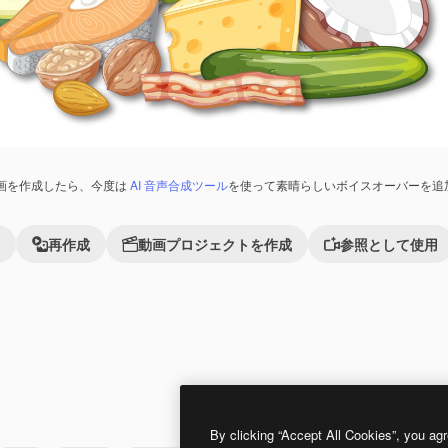
画を作成したら、今度は
AI 音声合成ツール
を使って素晴らしいボイスオーバーを追
再作成
動画プロジェクトを作成
参照として使用
Premium
Premium
By clicking “Accept All Cookies”, you agr