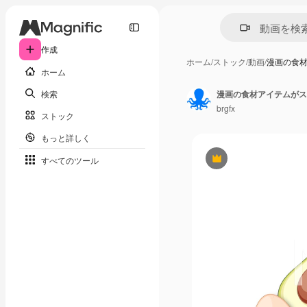
作成
ホーム
/
ストック
/
動画
/
漫画の食
ホーム
検索
brgfx
ストック
もっと詳しく
すべてのツール
Premium