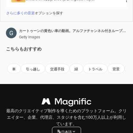
さらに多くの音楽
オプションを探す
カートゥーンの黄色い車の動画。アルファチャンネル付きループアニメーション。
Getty Images
こちらもおすすめ
Premium
Premium
Premium
Premium
車
引っ越し
交通手段
緑
トラベル
背景
最高のクリエイティブ制作を導くためのプラットフォーム。クリ
エイター、企業、代理店、スタジオを含む100万人以上が利用し
ています。
日本語