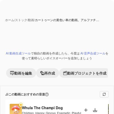
ホーム
/
ストック
/
動画
/
カートゥーンの黄色い車の動画。アルファチ…
AI 動画生成ツール
で独自の動画を作成したら、今度は
AI 音声合成ツール
を
Premium
使って素晴らしいボイスオーバーを追加しましょう
動画を編集
再作成
動画プロジェクトを作成
この動画におすすめの音楽
Whula The Champi Dog
Children
,
Happy
,
Groovy
,
Energetic
,
Playful