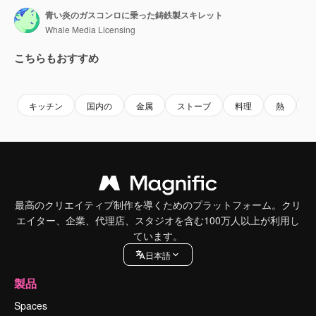
青い炎のガスコンロに乗った鋳鉄製スキレット
Whale Media Licensing
こちらもおすすめ
Premium
Premium
Premium
Premium
キッチン
国内の
金属
ストーブ
料理
熱
最高のクリエイティブ制作を導くためのプラットフォーム。クリ
エイター、企業、代理店、スタジオを含む100万人以上が利用し
ています。
日本語
製品
Spaces