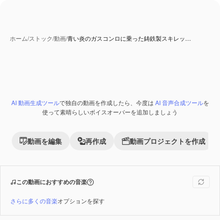
ホーム
/
ストック
/
動画
/
青い炎のガスコンロに乗った鋳鉄製スキレッ…
AI 生成コンテンツ
AI 動画生成ツール
で独自の動画を作成したら、今度は
AI 音声合成ツール
を
Premium
使って素晴らしいボイスオーバーを追加しましょう
動画を編集
再作成
動画プロジェクトを作成
この動画におすすめの音楽
さらに多くの音楽
オプションを探す