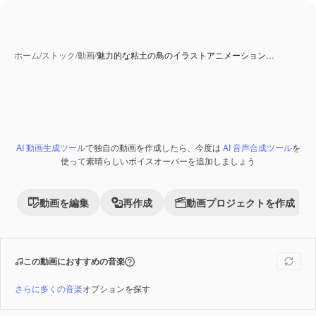
ホーム
/
ストック
/
動画
/
魅力的な粘土の鳥のイラストアニメーション…
AI 生成コンテンツ
AI 動画生成ツール
で独自の動画を作成したら、今度は
AI 音声合成ツール
を
Premium
使って素晴らしいボイスオーバーを追加しましょう
動画を編集
再作成
動画プロジェクトを作成
この動画におすすめの音楽
さらに多くの音楽
オプションを探す