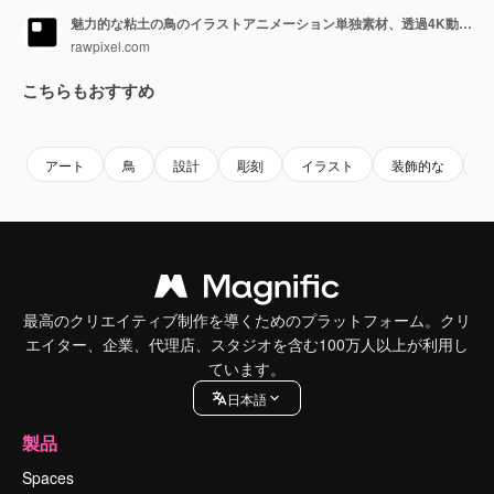
魅力的な粘土の鳥のイラストアニメーション単独素材、透過4K動画、アルファチャンネル
rawpixel.com
こちらもおすすめ
Premium
Premium
AIによって生成されました。
Premium
Premium
アート
鳥
設計
彫刻
イラスト
装飾的な
最高のクリエイティブ制作を導くためのプラットフォーム。クリ
エイター、企業、代理店、スタジオを含む100万人以上が利用し
ています。
日本語
製品
Spaces