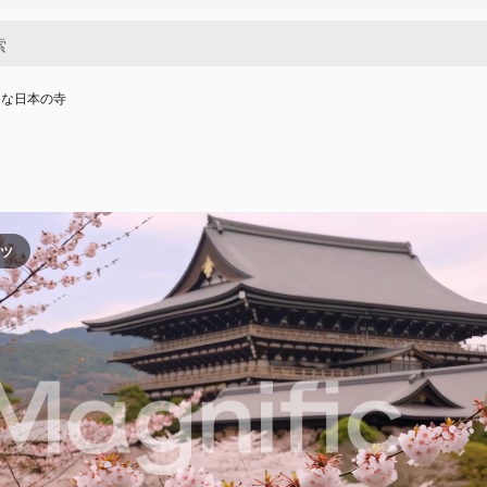
的な日本の寺
ンツ