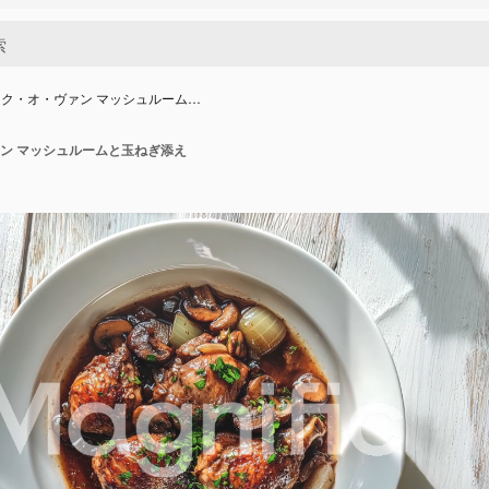
ク・オ・ヴァン マッシュルーム…
ン マッシュルームと玉ねぎ添え