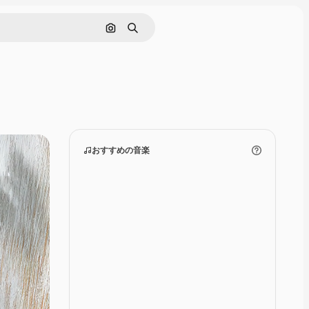
画像で検索
検索
おすすめの音楽