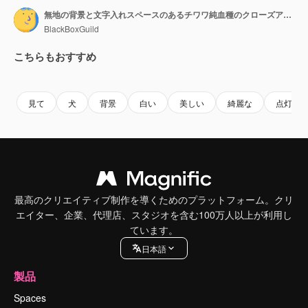
無地の背景と文字入れスペースのあるチワワ純血種のクローズアップ。
BlackBoxGuild
こちらもおすすめ
Premium
Premium
Premium
Premium
見て
犬
背景
白い
美しい
綺麗な
点灯
最高のクリエイティブ制作を導くためのプラットフォーム。クリ
エイター、企業、代理店、スタジオを含む100万人以上が利用し
ています。
日本語
製品
Spaces