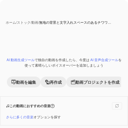
ホーム
/
ストック
/
動画
/
無地の背景と文字入れスペースのあるチワワ…
AI 動画生成ツール
で独自の動画を作成したら、今度は
AI 音声合成ツール
を
Premium
使って素晴らしいボイスオーバーを追加しましょう
動画を編集
再作成
動画プロジェクトを作成
この動画におすすめの音楽
さらに多くの音楽
オプションを探す