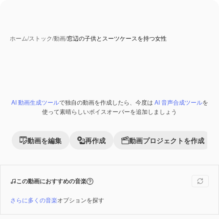
ホーム
/
ストック
/
動画
/
窓辺の子供とスーツケースを持つ女性
AI 動画生成ツール
で独自の動画を作成したら、今度は
AI 音声合成ツール
を
Premium
使って素晴らしいボイスオーバーを追加しましょう
動画を編集
再作成
動画プロジェクトを作成
この動画におすすめの音楽
さらに多くの音楽
オプションを探す