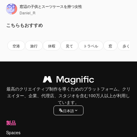
窓辺の子供とスーツケースを持つ女性
Daniel_R
こちらもおすすめ
Premium
Premium
Premium
Premium
空港
旅行
休暇
見て
トラベル
窓
歩く
最高のクリエイティブ制作を導くためのプラットフォーム。クリ
エイター、企業、代理店、スタジオを含む100万人以上が利用し
ています。
日本語
製品
Spaces