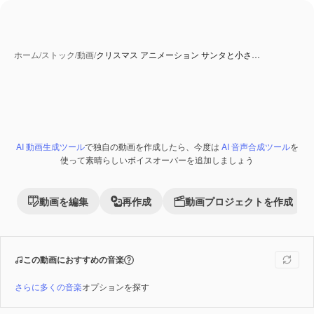
ホーム
/
ストック
/
動画
/
クリスマス アニメーション サンタと小さ…
AI 動画生成ツール
で独自の動画を作成したら、今度は
AI 音声合成ツール
を
Premium
使って素晴らしいボイスオーバーを追加しましょう
動画を編集
再作成
動画プロジェクトを作成
この動画におすすめの音楽
さらに多くの音楽
オプションを探す