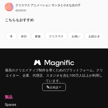
クリスマス アニメーション サンタと小さな女の子
djvstock
こちらもおすすめ
Premium
Premium
Premium
Premium
冬
休日
家族
クリスマス
お祝い
お絵かき
最高のクリエイティブ制作を導くためのプラットフォーム。クリ
エイター、企業、代理店、スタジオを含む100万人以上が利用し
ています。
日本語
製品
Spaces