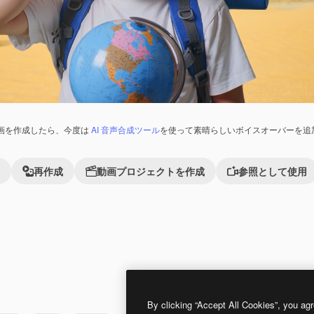
画を作成したら、今度は
AI 音声合成ツール
を使って素晴らしいボイスオーバーを追
再作成
動画プロジェクトを作成
参照として使用
Premium
Premium
By clicking “Accept All Cookies”, you agr