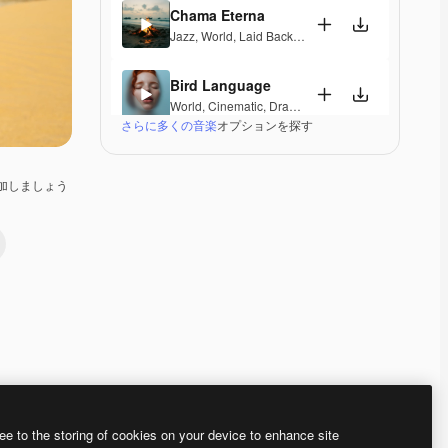
Chama Eterna
Jazz
,
World
,
Laid Back
,
Peaceful
,
Hopeful
,
Sentime
Bird Language
World
,
Cinematic
,
Dramatic
,
Laid Back
,
Peaceful
,
H
さらに多くの音楽
オプションを探す
Indian Princess
World
,
Ambient
,
Peaceful
加しましょう
Meenakshi Amman
World
,
Cinematic
,
Dramatic
,
Laid Back
,
Peaceful
Wujian River
World
,
Cinematic
,
Peaceful
,
Hopeful
Warbling birds
World
,
Cinematic
,
Peaceful
,
Hopeful
Premium
Premium
Premium
Premium
ee to the storing of cookies on your device to enhance site