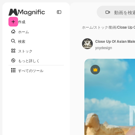
作成
ホーム
/
ストック
/
動画
/
Close Up 
ホーム
検索
yoydesign
ストック
もっと詳しく
すべてのツール
Premium