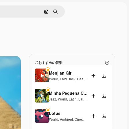
画像で検索
検索
おすすめの音楽
Menjian Girl
World
,
Laid Back
,
Peaceful
,
Hopeful
,
Sentimental
Minha Pequena Casa Rosa
Jazz
,
World
,
Latin
,
Laid Back
,
Peaceful
,
Sentimenta
Lotus
World
,
Ambient
,
Cinematic
,
Laid Back
,
Peaceful
,
Ho