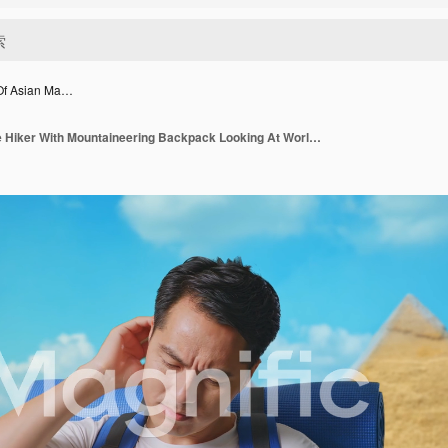
Of Asian Ma…
Close Up Of Asian Male Hiker With Mountaineering Backpack Looking At World Globe In His Hands And Making Confused Gesture While Traveling In Pyramid Of Giza