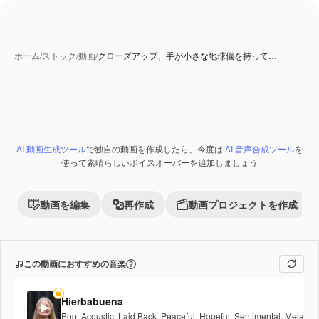
ホーム
/
ストック
/
動画
/
クローズアップ、手が小さな地球儀を持って…
AI 生成コンテンツ
AI 動画生成ツール
で独自の動画を作成したら、今度は
AI 音声合成ツール
を
Premium
使って素晴らしいボイスオーバーを追加しましょう
動画を編集
再作成
動画プロジェクトを作成
この動画におすすめの音楽
Hierbabuena
Pop
,
Acoustic
,
Laid Back
,
Peaceful
,
Hopeful
,
Sentimental
,
Melancho