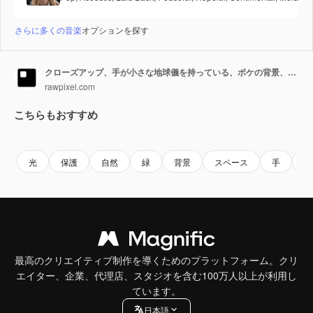
さらに多くの音楽
オプションを探す
クローズアップ、手が小さな地球儀を持っている、ボケの背景、グローバルケアを象徴する。
rawpixel.com
こちらもおすすめ
Premium
Premium
AIによって生成されました。
Premium
Premium
AIによっ
光
保護
自然
緑
背景
スペース
手
環
最高のクリエイティブ制作を導くためのプラットフォーム。クリ
エイター、企業、代理店、スタジオを含む100万人以上が利用し
ています。
日本語