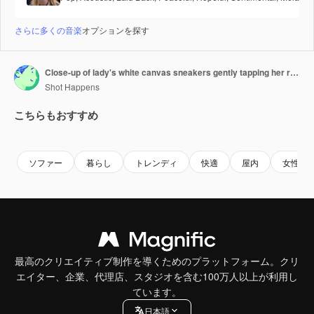
さらに多くの音楽
オプションを探す
Close-up of lady's white canvas sneakers gently tapping her right foot on the floor while seated on a couch wearing blue jeans in a comfortable indoor setting
Shot Happens
こちらもおすすめ
Premium
Premium
Premium
Premium
ソファー
暮らし
トレンディ
快適
屋内
女性
最高のクリエイティブ制作を導くためのプラットフォーム。クリ
エイター、企業、代理店、スタジオを含む100万人以上が利用し
ています。
日本語