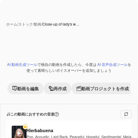
ホーム
/
ストック
/
動画
/
Close-up of lady's w…
AI 動画生成ツール
で独自の動画を作成したら、今度は
AI 音声合成ツール
を
Premium
使って素晴らしいボイスオーバーを追加しましょう
動画を編集
再作成
動画プロジェクトを作成
この動画におすすめの音楽
Hierbabuena
Pop
,
Acoustic
,
Laid Back
,
Peaceful
,
Hopeful
,
Sentimental
,
Melancho