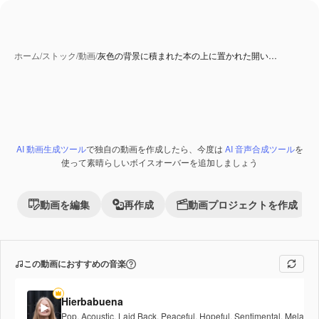
ホーム
/
ストック
/
動画
/
灰色の背景に積まれた本の上に置かれた開い…
AI 生成コンテンツ
AI 動画生成ツール
で独自の動画を作成したら、今度は
AI 音声合成ツール
を
Premium
使って素晴らしいボイスオーバーを追加しましょう
動画を編集
再作成
動画プロジェクトを作成
この動画におすすめの音楽
Hierbabuena
Pop
,
Acoustic
,
Laid Back
,
Peaceful
,
Hopeful
,
Sentimental
,
Melancho