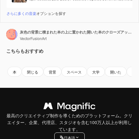
さらに多くの音楽
オプションを探す
灰色の背景に積まれた本の上に置かれた開いた本のクローズアップ、余白あり、スローモーション
VectorFusionArt
こちらもおすすめ
Premium
Premium
AIによって生成されました。
Premium
Premium
AIによっ
本
閉じる
背景
スペース
大学
開いた
グ
最高のクリエイティブ制作を導くためのプラットフォーム。クリ
エイター、企業、代理店、スタジオを含む100万人以上が利用し
ています。
日本語