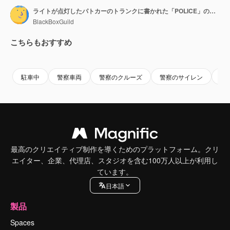
ライトが点灯したパトカーのトランクに書かれた「POLICE」の文字のクローズアップ。
BlackBoxGuild
こちらもおすすめ
Premium
Premium
Premium
Premium
駐車中
警察車両
警察のクルーズ
警察のサイレン
警
最高のクリエイティブ制作を導くためのプラットフォーム。クリ
エイター、企業、代理店、スタジオを含む100万人以上が利用し
ています。
日本語
製品
Spaces