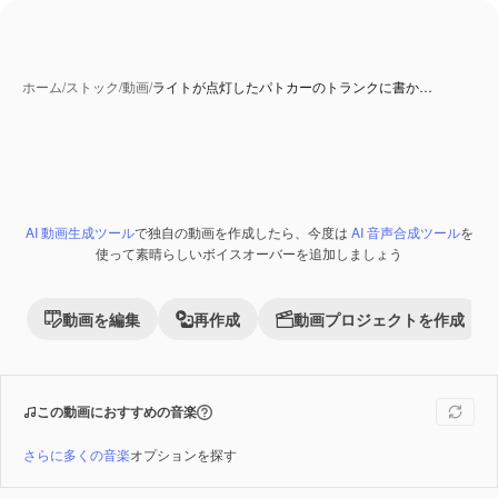
ホーム
/
ストック
/
動画
/
ライトが点灯したパトカーのトランクに書か…
AI 動画生成ツール
で独自の動画を作成したら、今度は
AI 音声合成ツール
を
Premium
使って素晴らしいボイスオーバーを追加しましょう
動画を編集
再作成
動画プロジェクトを作成
この動画におすすめの音楽
さらに多くの音楽
オプションを探す