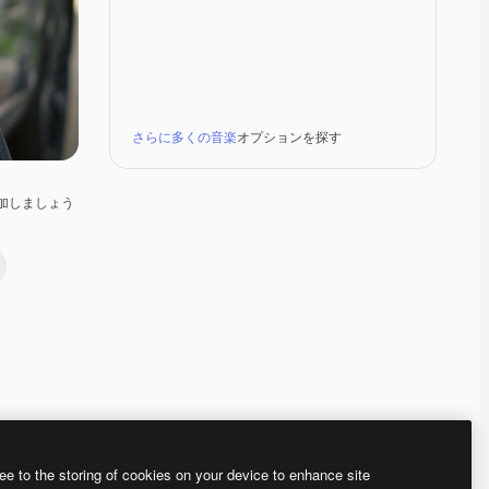
さらに多くの音楽
オプションを探す
加しましょう
Premium
Premium
Premium
Premium
ee to the storing of cookies on your device to enhance site