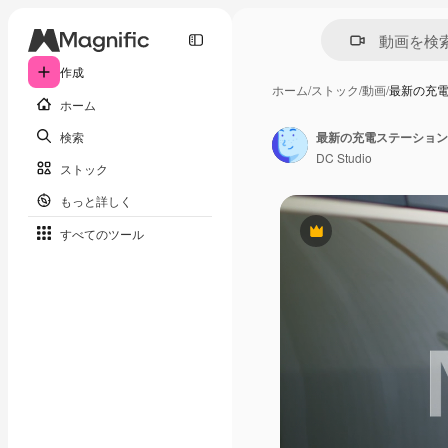
作成
ホーム
/
ストック
/
動画
/
最新の充電
ホーム
検索
最新の充電ステーション
DC Studio
ストック
もっと詳しく
すべてのツール
Premium