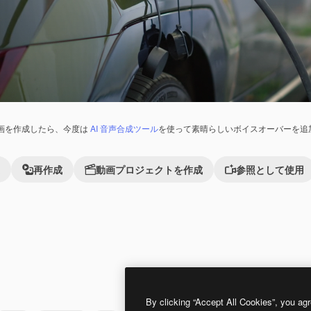
画を作成したら、今度は
AI 音声合成ツール
を使って素晴らしいボイスオーバーを追
再作成
動画プロジェクトを作成
参照として使用
Premium
Premium
By clicking “Accept All Cookies”, you agr