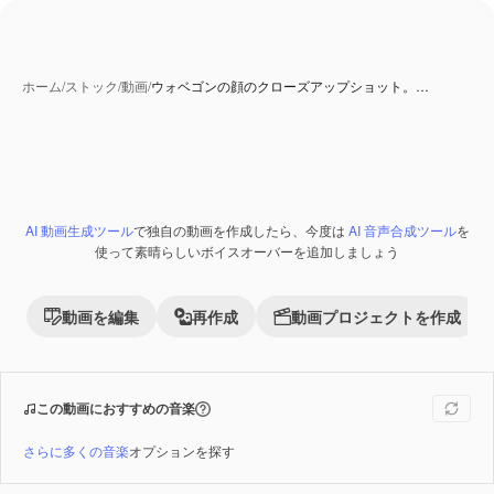
ホーム
/
ストック
/
動画
/
ウォベゴンの顔のクローズアップショット。…
AI 動画生成ツール
で独自の動画を作成したら、今度は
AI 音声合成ツール
を
Premium
使って素晴らしいボイスオーバーを追加しましょう
動画を編集
再作成
動画プロジェクトを作成
この動画におすすめの音楽
さらに多くの音楽
オプションを探す