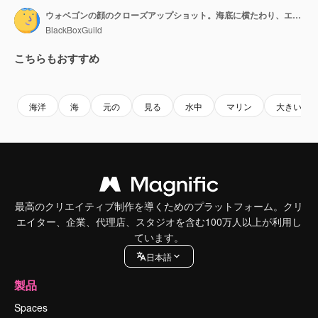
ウォベゴンの顔のクローズアップショット。海底に横たわり、エラで呼吸する非常にカモフラージュされたサメ。
BlackBoxGuild
こちらもおすすめ
Premium
Premium
Premium
Premium
海洋
海
元の
見る
水中
マリン
大きい
最高のクリエイティブ制作を導くためのプラットフォーム。クリ
エイター、企業、代理店、スタジオを含む100万人以上が利用し
ています。
日本語
製品
Spaces