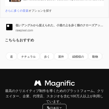
さらに多くの音楽
オプションを探す
低いアングルから捉えられた、小道の上を歩く猫のクローズアップ動画
rawpixel.com
こちらもおすすめ
Premium
Premium
AIによって生成されました。
Premium
Premium
AIによっ
道
ナチュラル
歩く
屋外
縞模様の
動物
最高のクリエイティブ制作を導くためのプラットフォーム。クリ
エイター、企業、代理店、スタジオを含む100万人以上が利用し
ています。
日本語