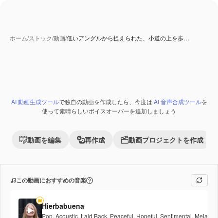
ホーム
/
ストック
/
動画
/
低いアングルから捉えられた、小道の上を歩…
AI 生成コンテンツ
AI 動画生成ツール
で独自の動画を作成したら、今度は
AI 音声合成ツール
を
Premium
使って素晴らしいボイスオーバーを追加しましょう
動画を編集
再作成
動画プロジェクトを作成
この動画におすすめの音楽
Hierbabuena
Pop
,
Acoustic
,
Laid Back
,
Peaceful
,
Hopeful
,
Sentimental
,
Melancho