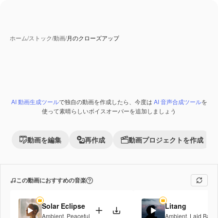
ホーム
/
ストック
/
動画
/
月のクローズアップ
AI 動画生成ツール
で独自の動画を作成したら、今度は
AI 音声合成ツール
を
Premium
使って素晴らしいボイスオーバーを追加しましょう
動画を編集
再作成
動画プロジェクトを作成
この動画におすすめの音楽
Solar Eclipse
Litang
Ambient
,
Peaceful
Ambient
,
Laid Back