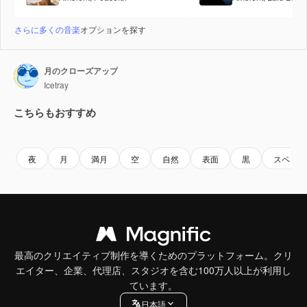
さらに多くの音楽
オプションを探す
月のクローズアップ
Icetray
こちらもおすすめ
Premium
Premium
AIによって生成されました。
Premium
Premium
夜
月
満月
空
自然
表面
黒
スペース
最高のクリエイティブ制作を導くためのプラットフォーム。クリ
エイター、企業、代理店、スタジオを含む100万人以上が利用し
ています。
日本語