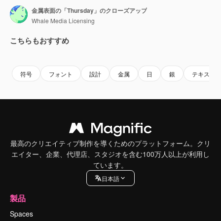
金属表面の「Thursday」のクローズアップ
Whale Media Licensing
こちらもおすすめ
Premium
Premium
Premium
Premium
符号
フォント
設計
金属
日
銀
テキスト
最高のクリエイティブ制作を導くためのプラットフォーム。クリ
エイター、企業、代理店、スタジオを含む100万人以上が利用し
ています。
日本語
製品
Spaces