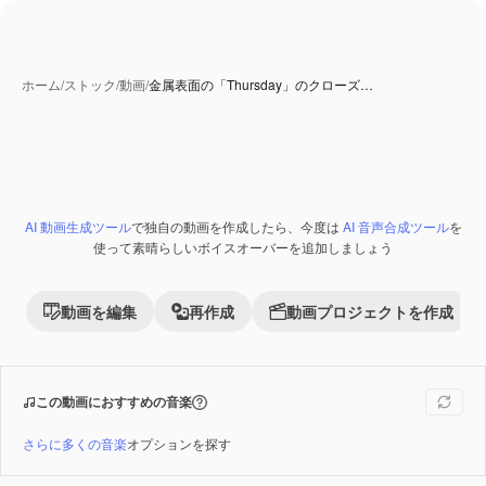
ホーム
/
ストック
/
動画
/
金属表面の「Thursday」のクローズ…
AI 動画生成ツール
で独自の動画を作成したら、今度は
AI 音声合成ツール
を
Premium
使って素晴らしいボイスオーバーを追加しましょう
動画を編集
再作成
動画プロジェクトを作成
この動画におすすめの音楽
さらに多くの音楽
オプションを探す