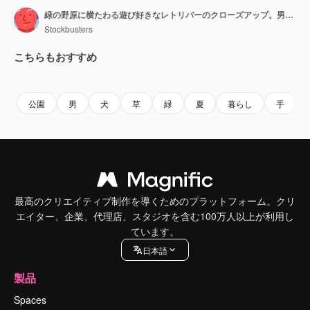
緑の野原に横たわる遊び好きなレトリバーのクローズアップ。男性の手が幸せそうなゴールデンレトリバーを撫でている。
Stockbusters
こちらもおすすめ
Premium
Premium
Premium
Premium
公園
男
犬
草
緑
夏
暮らし
手
最高のクリエイティブ制作を導くためのプラットフォーム。クリ
エイター、企業、代理店、スタジオを含む100万人以上が利用し
ています。
日本語
製品
Spaces