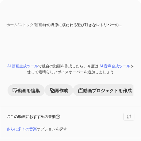
ホーム
/
ストック
/
動画
/
緑の野原に横たわる遊び好きなレトリバーの…
AI 動画生成ツール
で独自の動画を作成したら、今度は
AI 音声合成ツール
を
Premium
使って素晴らしいボイスオーバーを追加しましょう
動画を編集
再作成
動画プロジェクトを作成
この動画におすすめの音楽
さらに多くの音楽
オプションを探す