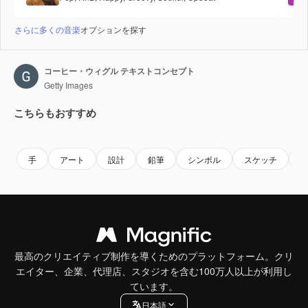
さらに多くの音楽
オプションを探す
コーヒー・ウィグル テキストコンセプト
Getty Images
こちらもおすすめ
Premium
Premium
Premium
Premium
手
アート
設計
鉛筆
シンボル
スケッチ
最高のクリエイティブ制作を導くためのプラットフォーム。クリ
エイター、企業、代理店、スタジオを含む100万人以上が利用し
ています。
日本語