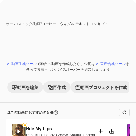
ホーム
/
ストック
/
動画
/
コーヒー・ウィグル テキストコンセプト
AI 動画生成ツール
で独自の動画を作成したら、今度は
AI 音声合成ツール
を
Premium
使って素晴らしいボイスオーバーを追加しましょう
動画を編集
再作成
動画プロジェクトを作成
この動画におすすめの音楽
Bite My Lips
Pop
,
RnB
,
Happy
,
Groovy
,
Soulful
,
Upbeat