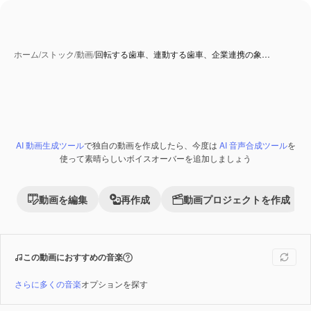
ホーム
/
ストック
/
動画
/
回転する歯車、連動する歯車、企業連携の象…
AI 動画生成ツール
で独自の動画を作成したら、今度は
AI 音声合成ツール
を
Premium
使って素晴らしいボイスオーバーを追加しましょう
動画を編集
再作成
動画プロジェクトを作成
この動画におすすめの音楽
さらに多くの音楽
オプションを探す