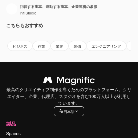
回転する歯車、連動する歯車、企業連携の象徴
Infi Studio
こちらもおすすめ
Premium
Premium
Premium
Premium
ビジネス
作業
業界
装備
エンジニアリング
設
最高のクリエイティブ制作を導くためのプラットフォーム。クリ
エイター、企業、代理店、スタジオを含む100万人以上が利用し
ています。
日本語
製品
Spaces