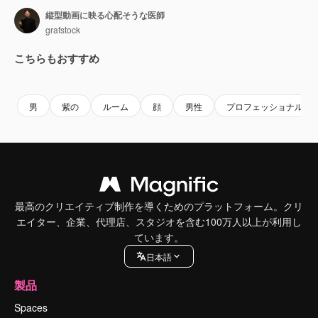
縦型動画に映る心配そうな医師
grafstock
こちらもおすすめ
Premium
Premium
Premium
Premium
男
紫の
ルーム
顔
男性
プロフェッショナル
最高のクリエイティブ制作を導くためのプラットフォーム。クリ
エイター、企業、代理店、スタジオを含む100万人以上が利用し
ています。
日本語
製品
Spaces