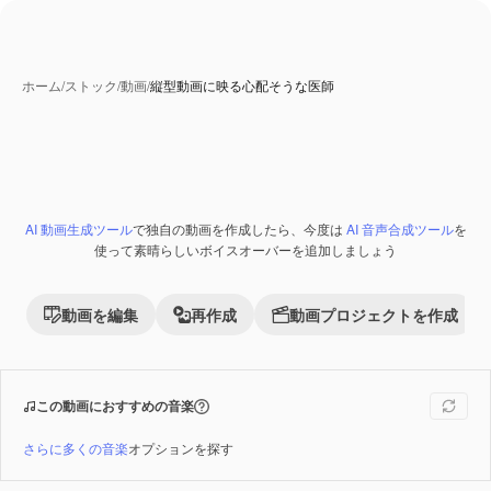
ホーム
/
ストック
/
動画
/
縦型動画に映る心配そうな医師
AI 動画生成ツール
で独自の動画を作成したら、今度は
AI 音声合成ツール
を
Premium
使って素晴らしいボイスオーバーを追加しましょう
動画を編集
再作成
動画プロジェクトを作成
この動画におすすめの音楽
さらに多くの音楽
オプションを探す