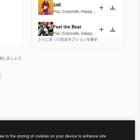
24K
Pop
,
Corporate
,
Happy
,
Energetic
,
Playful
,
Exciting
Feel the Beat
Pop
,
Corporate
,
Happy
,
Groovy
,
Energetic
,
Exciting
さらに多くの音楽
オプションを探す
A Special Morning
Pop
,
Corporate
,
Happy
,
Laid Back
,
Peaceful
,
Hopef
加しましょう
Dominion
Pop
,
Electronic
,
Corporate
,
Happy
,
Groovy
,
Energet
Fine Day Anthem
Pop
,
Corporate
,
Happy
,
Groovy
,
Peaceful
,
Hopeful
,
A Different Life
Pop
,
Corporate
,
Happy
,
Groovy
,
Energetic
Premium
Premium
AIによって生成されました。
Premium
Premium
AIによって生成さ
ee to the storing of cookies on your device to enhance site