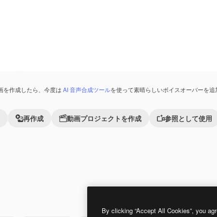
画を作成したら、今度は
AI 音声合成ツール
を使って素晴らしいボイスオーバーを追
再作成
動画プロジェクトを作成
参照として使用
れました。
Premium
Premium
AIによって生成されました。
By clicking “Accept All Cookies”, you agr