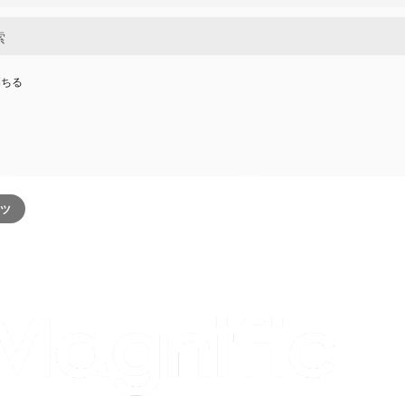
落ちる
ンツ