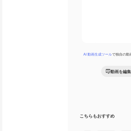
AI 動画生成ツール
で独自の動
動画を編集
こちらもおすすめ
Premium
Premium
AIによって生成さ