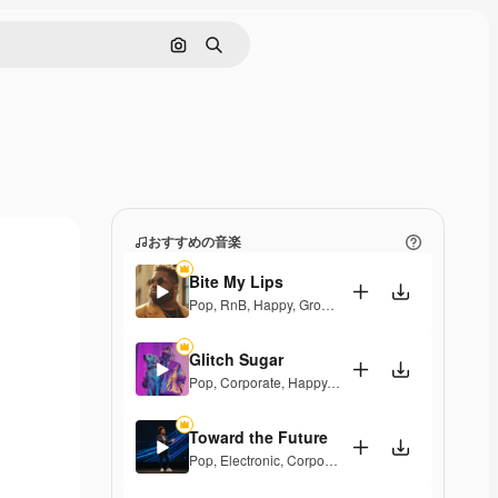
画像で検索
検索
おすすめの音楽
Bite My Lips
Pop
,
RnB
,
Happy
,
Groovy
,
Soulful
,
Upbeat
Glitch Sugar
Pop
,
Corporate
,
Happy
,
Groovy
,
Upbeat
Toward the Future
Pop
,
Electronic
,
Corporate
,
Happy
,
Energetic