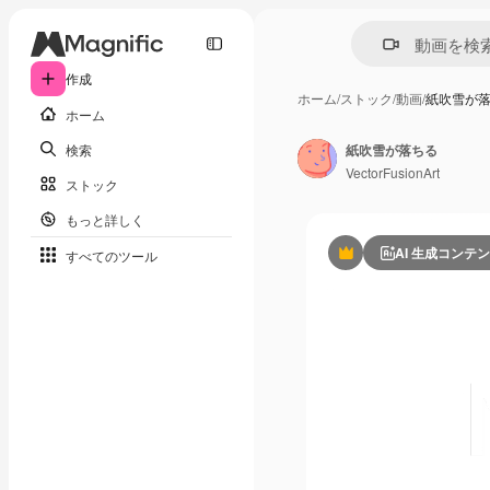
作成
ホーム
/
ストック
/
動画
/
紙吹雪が
ホーム
検索
紙吹雪が落ちる
VectorFusionArt
ストック
もっと詳しく
AI 生成コンテ
すべてのツール
Premium