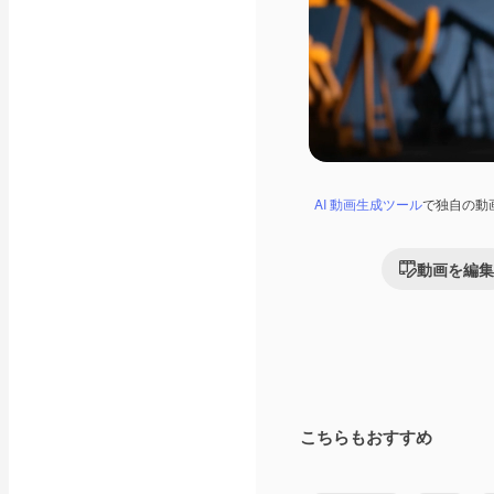
AI 動画生成ツール
で独自の動
動画を編集
こちらもおすすめ
Premium
Premium