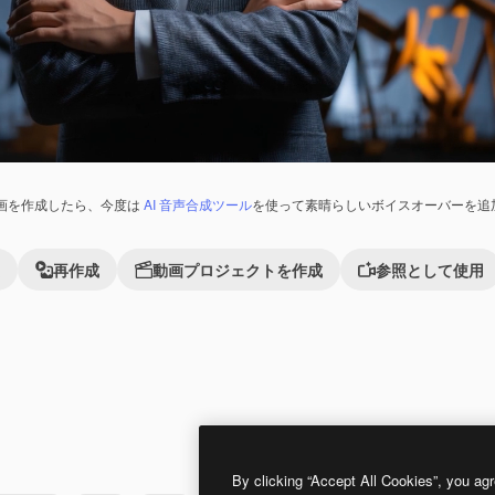
画を作成したら、今度は
AI 音声合成ツール
を使って素晴らしいボイスオーバーを追
再作成
動画プロジェクトを作成
参照として使用
Premium
Premium
AIによって生成されました。
By clicking “Accept All Cookies”, you agr