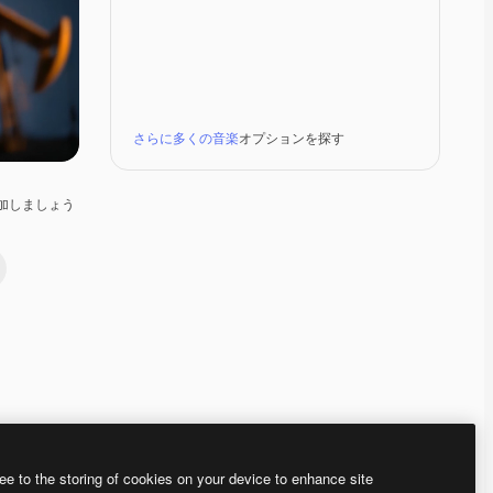
さらに多くの音楽
オプションを探す
加しましょう
Premium
Premium
Premium
Premium
AIによって生成さ
ee to the storing of cookies on your device to enhance site