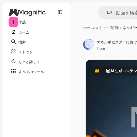
作成
ホーム
/
ストック
/
動画
/
エネルギ
ホーム
検索
Tibor
ストック
もっと詳しく
AI 生成コンテ
すべてのツール
Premium