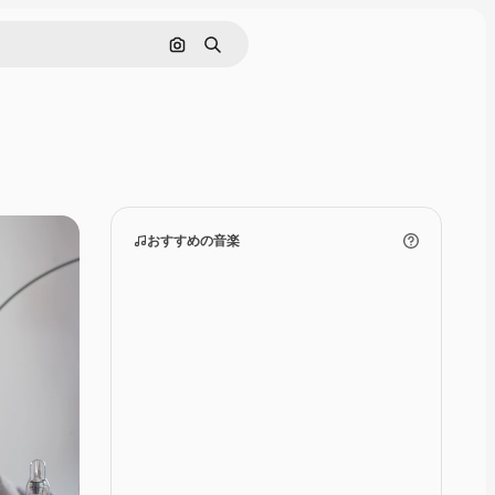
画像で検索
検索
おすすめの音楽