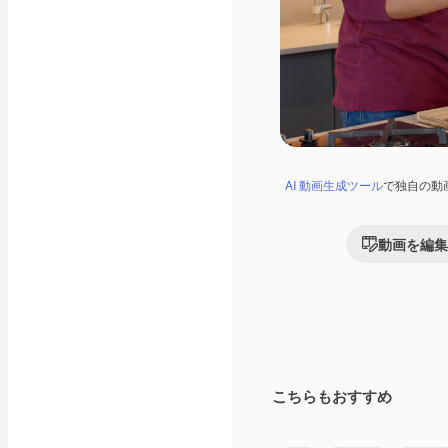
AI 動画生成ツール
で独自の動
動画を編集
こちらもおすすめ
Premium
Premium