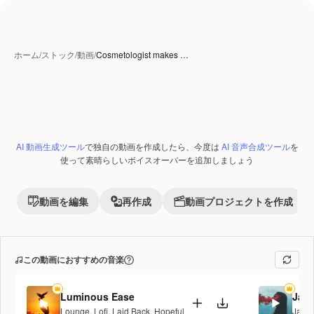
ホーム
/
ストック
/
動画
/
Cosmetologist makes …
AI 動画生成ツール
で独自の動画を作成したら、今度は
AI 音声合成ツール
を
Premium
使って素晴らしいボイスオーバーを追加しましょう
動画を編集
再作成
動画プロジェクトを作成
この動画におすすめの音楽
Luminous Ease
Jaz
Lounge
,
Lofi
,
Laid Back
,
Hopeful
Jazz
,