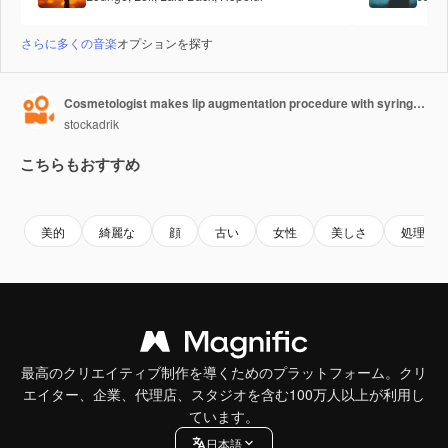
さらに多くの音楽
オプションを探す
Cosmetologist makes lip augmentation procedure with syringe of a beautiful woman in beauty salon.Cosmetology skin care
stockadrik
こちらもおすすめ
Premium
Premium
Premium
Premium
美的
綺麗な
顔
古い
女性
美しさ
処理
最高のクリエイティブ制作を導くためのプラットフォーム。クリ
エイター、企業、代理店、スタジオを含む100万人以上が利用し
ています。
日本語