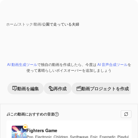
ホーム
/
ストック
/
動画
/
公園で走っている夫婦
AI 動画生成ツール
で独自の動画を作成したら、今度は
AI 音声合成ツール
を
Premium
使って素晴らしいボイスオーバーを追加しましょう
動画を編集
再作成
動画プロジェクトを作成
この動画におすすめの音楽
Fighters Game
Pop
,
Electronic
,
Children
,
Synthwave
,
Epic
,
Energetic
,
Playful