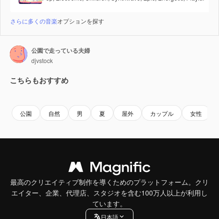
さらに多くの音楽
オプションを探す
公園で走っている夫婦
djvstock
こちらもおすすめ
Premium
Premium
Premium
Premium
公園
自然
男
夏
屋外
カップル
女性
最高のクリエイティブ制作を導くためのプラットフォーム。クリ
エイター、企業、代理店、スタジオを含む100万人以上が利用し
ています。
日本語