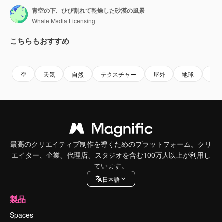
青空の下、ひび割れて乾燥した砂漠の風景
Whale Media Licensing
こちらもおすすめ
Premium
Premium
AIによって生成されました。
Premium
Premium
AIによっ
空
天気
自然
テクスチャー
屋外
地球
風
最高のクリエイティブ制作を導くためのプラットフォーム。クリ
エイター、企業、代理店、スタジオを含む100万人以上が利用し
ています。
日本語
製品
Spaces