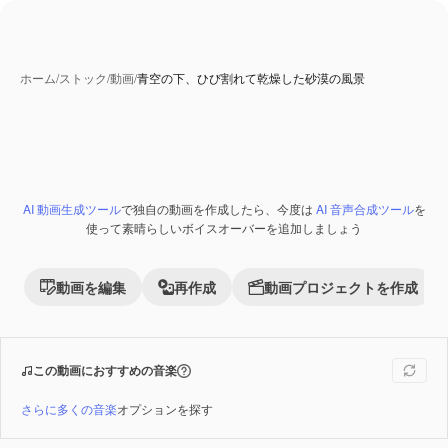
ホーム
/
ストック
/
動画
/
青空の下、ひび割れて乾燥した砂漠の風景
AI 生成コンテンツ
AI 動画生成ツール
で独自の動画を作成したら、今度は
AI 音声合成ツール
を
Premium
使って素晴らしいボイスオーバーを追加しましょう
動画を編集
再作成
動画プロジェクトを作成
この動画におすすめの音楽
さらに多くの音楽
オプションを探す