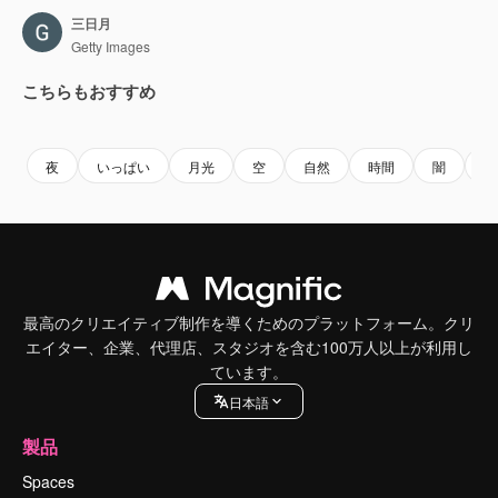
三日月
Getty Images
こちらもおすすめ
Premium
Premium
Premium
Premium
夜
いっぱい
月光
空
自然
時間
闇
理
最高のクリエイティブ制作を導くためのプラットフォーム。クリ
エイター、企業、代理店、スタジオを含む100万人以上が利用し
ています。
日本語
製品
Spaces