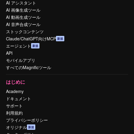
AI アシスタント
AI 画像生成ツール
AI 動画生成ツール
AI 音声合成ツール
ストックコンテンツ
Claude/ChatGPT向けMCP
新規
エージェント
新規
API
モバイルアプリ
すべてのMagnificツール
はじめに
Academy
ドキュメント
サポート
利用規約
プライバシーポリシー
オリジナル
新規