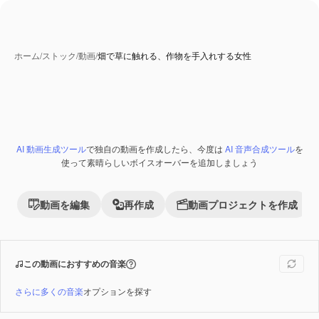
ホーム
/
ストック
/
動画
/
畑で草に触れる、作物を手入れする女性
AI 動画生成ツール
で独自の動画を作成したら、今度は
AI 音声合成ツール
を
Premium
使って素晴らしいボイスオーバーを追加しましょう
動画を編集
再作成
動画プロジェクトを作成
この動画におすすめの音楽
さらに多くの音楽
オプションを探す