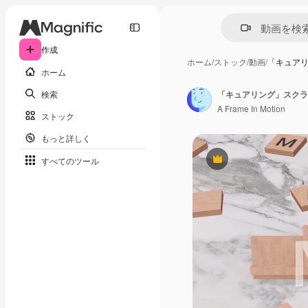
作成
ホーム
/
ストック
/
動画
/
「キュア
ホーム
検索
「キュアリング」スクラ
A Frame In Motion
ストック
もっと詳しく
すべてのツール
Premium