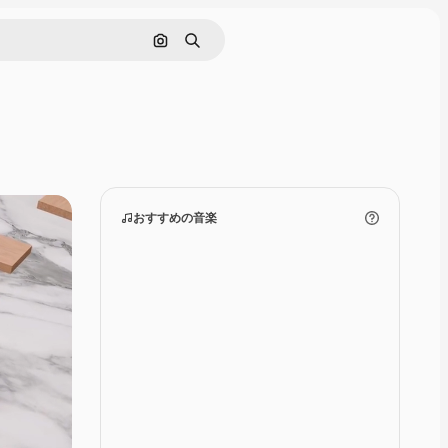
画像で検索
検索
おすすめの音楽