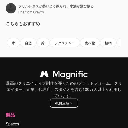
フリルレタスが勢いよく振られ、水滴が飛び散る
Phantom Gravity
こちらもおすすめ
Premium
Premium
Premium
Premium
水
自然
緑
テクスチャー
食べ物
植物
新
最高のクリエイティブ制作を導くためのプラットフォーム。クリ
エイター、企業、代理店、スタジオを含む100万人以上が利用し
ています。
日本語
製品
Spaces