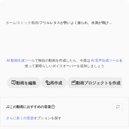
ホーム
/
ストック
/
動画
/
フリルレタスが勢いよく振られ、水滴が飛び…
AI 動画生成ツール
で独自の動画を作成したら、今度は
AI 音声合成ツール
を
Premium
使って素晴らしいボイスオーバーを追加しましょう
動画を編集
再作成
動画プロジェクトを作成
この動画におすすめの音楽
さらに多くの音楽
オプションを探す