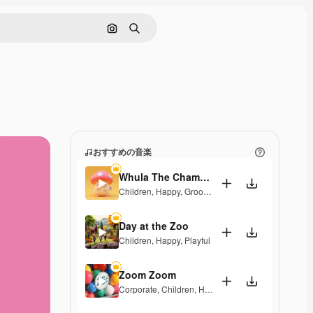
画像で検索
検索
おすすめの音楽
Whula The Champi Dog
Children
,
Happy
,
Groovy
,
Energetic
,
Playful
Day at the Zoo
Children
,
Happy
,
Playful
Zoom Zoom
Corporate
,
Children
,
Happy
,
Playful
,
Upbeat