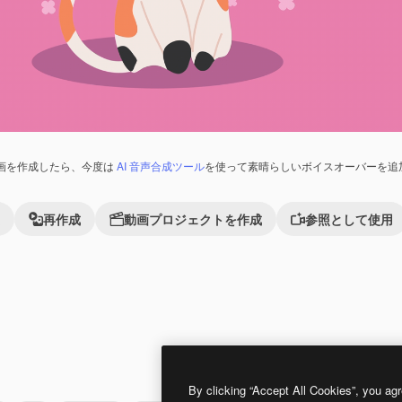
画を作成したら、今度は
AI 音声合成ツール
を使って素晴らしいボイスオーバーを追
再作成
動画プロジェクトを作成
参照として使用
Premium
Premium
By clicking “Accept All Cookies”, you agr