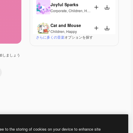
Joyful Sparks
Corporate
,
Children
,
Happy
,
Playful
Cat and Mouse
Children
,
Happy
さらに多くの音楽
オプションを探す
Lavender´s Blue
Pop
,
Corporate
,
Children
,
Happy
,
Playful
,
Upbeat
加しましょう
Fairy Tale
Classical
,
Children
,
Happy
,
Melancholic
Lu's little pink house
Children
,
Happy
,
Energetic
,
Playful
,
Upbeat
Baby Beluga
Children
,
Happy
,
Upbeat
Premium
Premium
Premium
Premium
ee to the storing of cookies on your device to enhance site