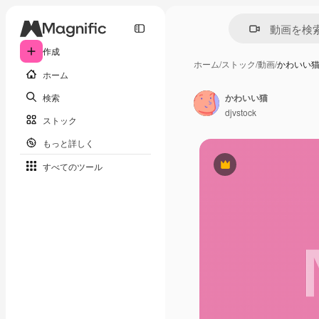
作成
ホーム
/
ストック
/
動画
/
かわいい
ホーム
検索
かわいい猫
djvstock
ストック
もっと詳しく
すべてのツール
Premium