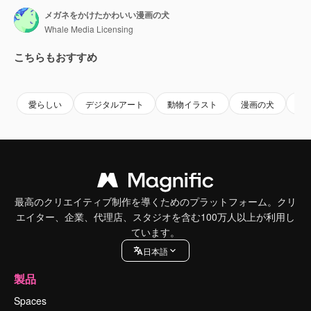
メガネをかけたかわいい漫画の犬
Whale Media Licensing
こちらもおすすめ
Premium
Premium
Premium
Premium
AIによっ
愛らしい
デジタルアート
動物イラスト
漫画の犬
可
最高のクリエイティブ制作を導くためのプラットフォーム。クリ
エイター、企業、代理店、スタジオを含む100万人以上が利用し
ています。
日本語
製品
Spaces