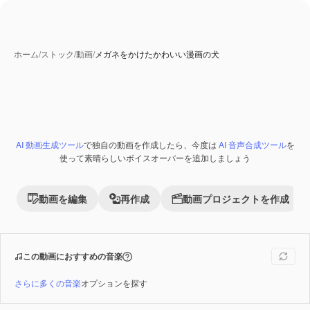
ホーム
/
ストック
/
動画
/
メガネをかけたかわいい漫画の犬
AI 生成コンテンツ
AI 動画生成ツール
で独自の動画を作成したら、今度は
AI 音声合成ツール
を
Premium
使って素晴らしいボイスオーバーを追加しましょう
動画を編集
再作成
動画プロジェクトを作成
この動画におすすめの音楽
さらに多くの音楽
オプションを探す