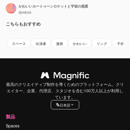
かわいいカートゥーンロケットと宇宙の惑星
djvstock
こちらもおすすめ
Premium
Premium
Premium
Premium
スペース
出演者
漫画
かわいい
リング
子供っ
最高のクリエイティブ制作を導くためのプラットフォーム。クリ
エイター、企業、代理店、スタジオを含む100万人以上が利用し
ています。
日本語
製品
Spaces