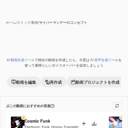
ホーム
/
ストック
/
動画
/
サイバーマンデーのコンセプト
AI 動画生成ツール
で独自の動画を作成したら、今度は
AI 音声合成ツール
を
Premium
使って素晴らしいボイスオーバーを追加しましょう
動画を編集
再作成
動画プロジェクトを作成
この動画におすすめの音楽
Cosmic Funk
Fi
Electronic
,
Funk
,
Groovy
,
Energetic
Po