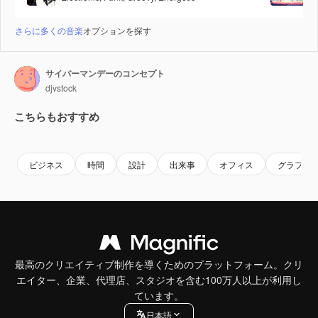
さらに多くの音楽
オプションを探す
サイバーマンデーのコンセプト
djvstock
こちらもおすすめ
Premium
Premium
Premium
Premium
ビジネス
時間
設計
出来事
オフィス
グラフィ
最高のクリエイティブ制作を導くためのプラットフォーム。クリ
エイター、企業、代理店、スタジオを含む100万人以上が利用し
ています。
日本語