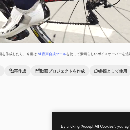
画を作成したら、今度は
AI 音声合成ツール
を使って素晴らしいボイスオーバーを追
再作成
動画プロジェクトを作成
参照として使用
By clicking “Accept All Cookies”, you agr