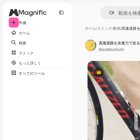
作成
ホーム
/
ストック
/
動画
/
高速道路
ホーム
検索
高速道路を全速力で走る
BlackBoxGuild
ストック
もっと詳しく
すべてのツール
Premium