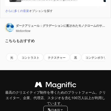
さらに多くの音楽
オプションを探す
ダークアリュール：グラデーションに配されたモノクロームのサイバーマンデーのテキスト
Motionflow
こちらもおすすめ
Premium
Premium
Premium
Premium
光
コントラスト
テクスチャー
黒
コンテンポラリー
最高のクリエイティブ制作を導くためのプラットフォーム。クリ
エイター、企業、代理店、スタジオを含む100万人以上が利用し
ています。
日本語