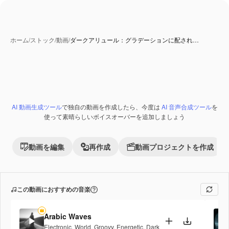
ホーム
/
ストック
/
動画
/
ダークアリュール：グラデーションに配され…
AI 動画生成ツール
で独自の動画を作成したら、今度は
AI 音声合成ツール
を
Premium
使って素晴らしいボイスオーバーを追加しましょう
動画を編集
再作成
動画プロジェクトを作成
この動画におすすめの音楽
Arabic Waves
Electronic
,
World
,
Groovy
,
Energetic
,
Dark