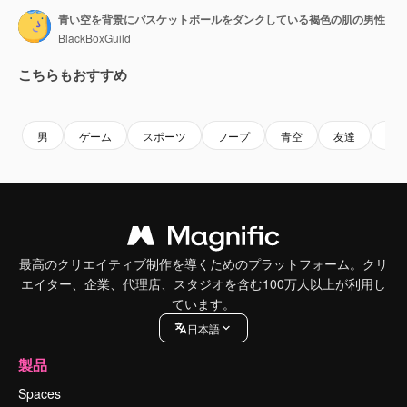
青い空を背景にバスケットボールをダンクしている褐色の肌の男性
BlackBoxGuild
こちらもおすすめ
Premium
Premium
Premium
Premium
男
ゲーム
スポーツ
フープ
青空
友達
バ
最高のクリエイティブ制作を導くためのプラットフォーム。クリ
エイター、企業、代理店、スタジオを含む100万人以上が利用し
ています。
日本語
製品
Spaces