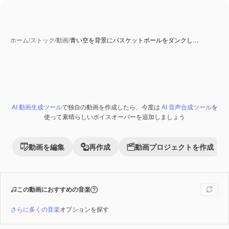
ホーム
/
ストック
/
動画
/
青い空を背景にバスケットボールをダンクし…
AI 動画生成ツール
で独自の動画を作成したら、今度は
AI 音声合成ツール
を
Premium
使って素晴らしいボイスオーバーを追加しましょう
動画を編集
再作成
動画プロジェクトを作成
この動画におすすめの音楽
さらに多くの音楽
オプションを探す