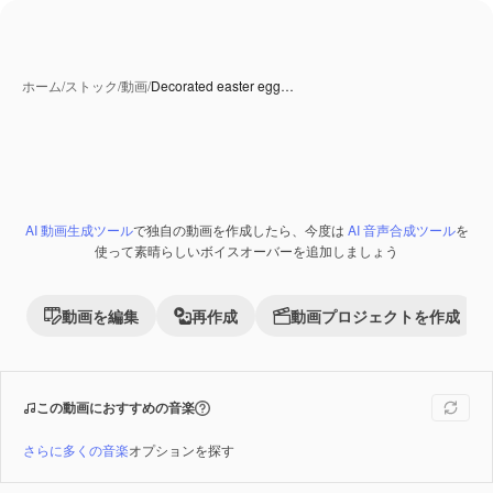
ホーム
/
ストック
/
動画
/
Decorated easter egg…
AI 生成コンテンツ
AI 動画生成ツール
で独自の動画を作成したら、今度は
AI 音声合成ツール
を
Premium
使って素晴らしいボイスオーバーを追加しましょう
動画を編集
再作成
動画プロジェクトを作成
この動画におすすめの音楽
さらに多くの音楽
オプションを探す