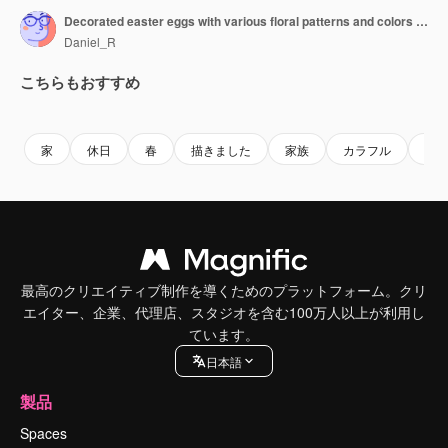
Decorated easter eggs with various floral patterns and colors rest in a wicker basket filled with straw, creating a festive spring arrangement
Daniel_R
こちらもおすすめ
Premium
Premium
AIによって生成されました。
Premium
Premium
AIによっ
家
休日
春
描きました
家族
カラフル
設
最高のクリエイティブ制作を導くためのプラットフォーム。クリ
エイター、企業、代理店、スタジオを含む100万人以上が利用し
ています。
日本語
製品
Spaces