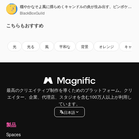
穏やかなそよ風に揺らめくキャンドルの炎が生み出す、ピンボケのボケ味
BlackBoxGuild
こちらもおすすめ
Premium
Premium
Premium
Premium
光
光る
風
平和な
背景
オレンジ
キャン
最高のクリエイティブ制作を導くためのプラットフォーム。クリ
エイター、企業、代理店、スタジオを含む100万人以上が利用し
ています。
日本語
製品
Spaces