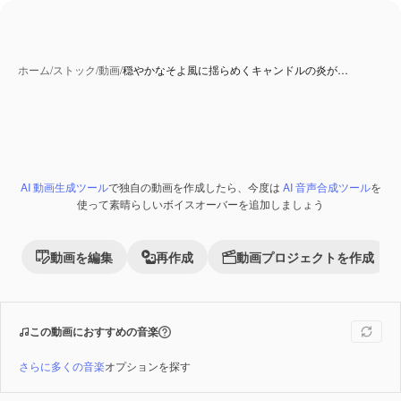
ホーム
/
ストック
/
動画
/
穏やかなそよ風に揺らめくキャンドルの炎が…
AI 動画生成ツール
で独自の動画を作成したら、今度は
AI 音声合成ツール
を
Premium
使って素晴らしいボイスオーバーを追加しましょう
動画を編集
再作成
動画プロジェクトを作成
この動画におすすめの音楽
さらに多くの音楽
オプションを探す