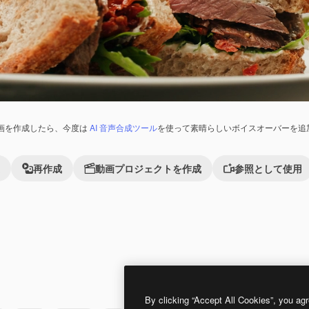
画を作成したら、今度は
AI 音声合成ツール
を使って素晴らしいボイスオーバーを追
再作成
動画プロジェクトを作成
参照として使用
Premium
Premium
By clicking “Accept All Cookies”, you agr