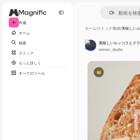
作成
ホーム
/
ストック
/
動画
/
美味しい
ホーム
検索
美味しいルッコラとドラ
eleven_studio
ストック
もっと詳しく
すべてのツール
Premium