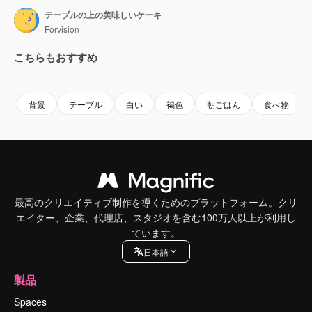
テーブルの上の美味しいケーキ
Forvision
こちらもおすすめ
Premium
Premium
背景
テーブル
白い
褐色
朝ごはん
食べ物
最高のクリエイティブ制作を導くためのプラットフォーム。クリ
エイター、企業、代理店、スタジオを含む100万人以上が利用し
ています。
日本語
製品
Spaces