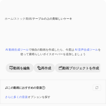
ホーム
/
ストック
/
動画
/
テーブルの上の美味しいケーキ
AI 動画生成ツール
で独自の動画を作成したら、今度は
AI 音声合成ツール
を
Premium
使って素晴らしいボイスオーバーを追加しましょう
動画を編集
再作成
動画プロジェクトを作成
この動画におすすめの音楽
さらに多くの音楽
オプションを探す